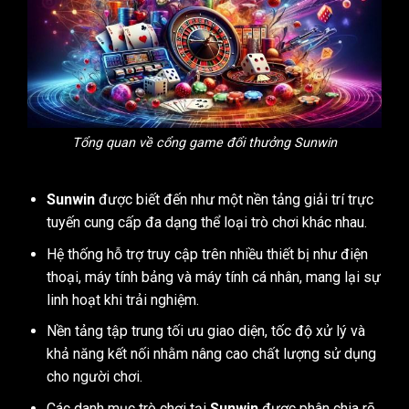
Tổng quan về cổng game đổi thưởng Sunwin
Sunwin
được biết đến như một nền tảng giải trí trực
tuyến cung cấp đa dạng thể loại trò chơi khác nhau.
Hệ thống hỗ trợ truy cập trên nhiều thiết bị như điện
thoại, máy tính bảng và máy tính cá nhân, mang lại sự
linh hoạt khi trải nghiệm.
Nền tảng tập trung tối ưu giao diện, tốc độ xử lý và
khả năng kết nối nhằm nâng cao chất lượng sử dụng
cho người chơi.
Các danh mục trò chơi tại
Sunwin
được phân chia rõ