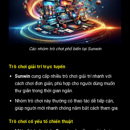
Các nhóm trò chơi phổ biến tại Sunwin
Trò chơi giải trí trực tuyến
Sunwin
cung cấp nhiều trò chơi giải trí nhanh với
cách chơi đơn giản, phù hợp cho người dùng muốn
thư giãn trong thời gian ngắn.
Nhóm trò chơi này thường có thao tác dễ tiếp cận,
giúp người mới nhanh chóng nắm bắt cách tham gia.
Trò chơi có yếu tố chiến thuật