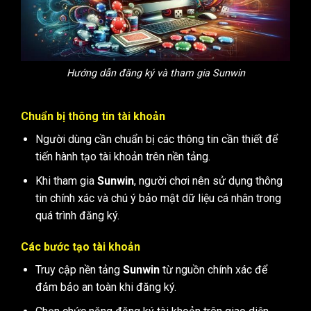
Hướng dẫn đăng ký và tham gia Sunwin
Chuẩn bị thông tin tài khoản
Người dùng cần chuẩn bị các thông tin cần thiết để
tiến hành tạo tài khoản trên nền tảng.
Khi tham gia
Sunwin
, người chơi nên sử dụng thông
tin chính xác và chú ý bảo mật dữ liệu cá nhân trong
quá trình đăng ký.
Các bước tạo tài khoản
Truy cập nền tảng
Sunwin
từ nguồn chính xác để
đảm bảo an toàn khi đăng ký.