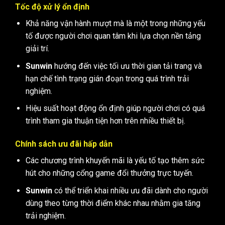
Tốc độ xử lý ổn định
Khả năng vận hành mượt mà là một trong những yếu
tố được người chơi quan tâm khi lựa chọn nền tảng
giải trí.
Sunwin
hướng đến việc tối ưu thời gian tải trang và
hạn chế tình trạng gián đoạn trong quá trình trải
nghiệm.
Hiệu suất hoạt động ổn định giúp người chơi có quá
trình tham gia thuận tiện hơn trên nhiều thiết bị.
Chính sách ưu đãi hấp dẫn
Các chương trình khuyến mãi là yếu tố tạo thêm sức
hút cho những cổng game đổi thưởng trực tuyến.
Sunwin
có thể triển khai nhiều ưu đãi dành cho người
dùng theo từng thời điểm khác nhau nhằm gia tăng
trải nghiệm.