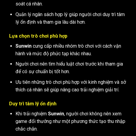
soát cá nhân.
Quản lý ngân sách hợp lý giúp người chơi duy trì tâm
lý ổn định và tham gia lâu dài hơn.
Lựa chọn trò chơi phù hợp
Sunwin
cung cấp nhiều nhóm trò chơi với cách vận
hành và mức độ phức tạp khác nhau.
Người chơi nên tìm hiểu luật chơi trước khi tham gia
để có sự chuẩn bị tốt hơn.
Ưu tiên những trò chơi phù hợp với kinh nghiệm và sở
thích cá nhân sẽ giúp nâng cao trải nghiệm giải trí.
Duy trì tâm lý ổn định
Khi trải nghiệm
Sunwin
, người chơi không nên xem
game đổi thưởng như một phương thức tạo thu nhập
chắc chắn.